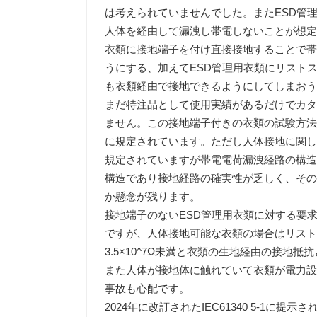
は考えられていませんでした。またESD管
人体を経由して漏洩し帯電しないことが想
衣類に接地端子を付け直接接地することで
うにする、加えてESD管理用衣類にリスト
も衣類経由で接地できるようにしてしまお
まだ特注品として使用実績があるだけでカ
ません。この接地端子付きの衣類の試験方法はIEC61
に規定されています。ただし人体接地に関
規定されていますが帯電電荷漏洩経路の構
構造であり接地経路の確実性が乏しく、そ
か懸念が残ります。
接地端子のないESD管理用衣類に対する要求事項は
ですが、人体接地可能な衣類の場合はリス
3.5×10^7Ω未満と衣類の生地経由の接地
また人体が接地体に触れていて衣類が電力
事故も心配です。
2024年に改訂されたIEC61340 5-1に