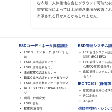
な衣類、人体接地を含むグラウンド可能な
需要状況によっては上記懸念事項が改善さ
市販される日が来るかもしれません。
ESDコーディネータ資格認証
ESD管理システム
ESDコーディネータ（ESDC）と
ESD管理システム認
は
認証) (RCJ-EFC)
ESDC資格認証セミナー
ESD管理システム認
むIECQ ESD登録簿
ESDC資格更新セミナー
ESD管理システムの
主任ESDC認証セミナー
セミナー
ESDC資格認証セミナー参加申込
ESDC資格更新セミナー参加申込
IEC TC101（静電
RCJ ESD COORDINATORのペー
ESD関連規格の標準
ジ
RCJS規格
所属・住所変更
JIS規格
ESDC会報
信頼性技術・シンポ
ESD関連資料