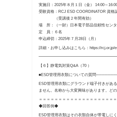
実施日：2025年８月１日（金） 14:00～16:0
受験資格：RCJ ESD COORDINATOR
（受講後２年間有効）
場 所：（一財）日本電子部品信頼性セン
定 員：６名
申込締切：2025年７月28日（月）
詳細・お申し込みはこちら：https://rcj.or.jp/esdc
━━━━━━━━━━━━━━━━━━━
【６】静電気対策Q&A（70 ）
■ESD管理用衣類についての質問────────
ESD管理用衣類にグラウンド端子付きがあ
ません。名称から大変興味があります。ど
＝＝＝＝＝＝＝＝＝＝＝＝＝＝＝＝＝＝＝
◆回答例◆
ESD管理用衣類はその衣類自体が帯電しに