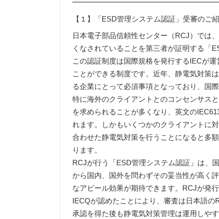
━━━━━━━━━━━━━━━━━━━
【１】「ESD管理システム認証」受審のご
日本電子部品信頼性センター（RCJ）では
くなされていることを第三者が証明する「E
この認証制度は国際規格を発行するIECが運
ことができる制度です。近年、静電気対策
る企業にとって必須事項となっており、国
特に海外のクライアントとのコンセンサス
を求められることが多くなり、英文のIEC61340
れます。しかもいくつかのクライアントに
合わせた静電気対策を行うことになると多
ります。
RCJが行う「ESD管理システム認証」は、
から国内、国外を問わずその妥当性が高く
なアピール効果が期待できます。RCJが発行するRC
IECQが認めたことにより、審査は日本語のR
承認を得た後も静電気対策管理は運用しやす