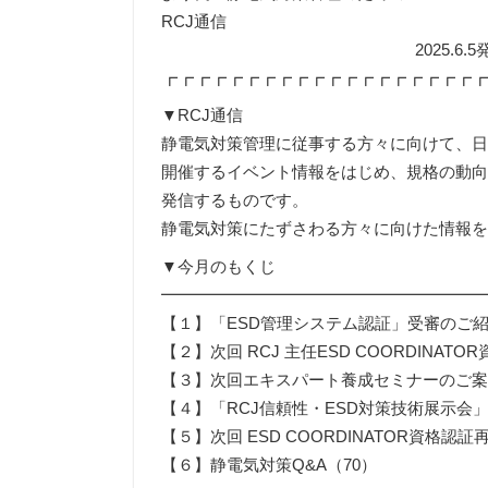
RCJ通信
2025.6.5発
┏┏┏┏┏┏┏┏┏┏┏┏┏┏┏┏┏┏┏┏┏┏┏┏┏┏
▼RCJ通信
静電気対策管理に従事する方々に向けて、日
開催するイベント情報をはじめ、規格の動向
発信するものです。
静電気対策にたずさわる方々に向けた情報
▼今月のもくじ
━━━━━━━━━━━━━━━━━━━
【１】「ESD管理システム認証」受審のご
【２】次回 RCJ 主任ESD COORDINA
【３】次回エキスパート養成セミナーのご
【４】「RCJ信頼性・ESD対策技術展示会
【５】次回 ESD COORDINATOR資格認
【６】静電気対策Q&A（70）