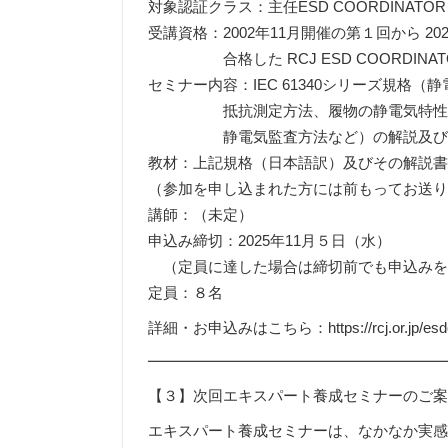
対象認証クラス：主任ESD COORDINATOR
受講資格：2002年11月開催の第１回から 2
合格した RCJ ESD COORDINAT
セミナー内容：IEC 61340シリーズ規格
抵抗測定方法、履物の静電気特性試験
静電気監査方法など）の解説及び
教材：上記規格（日本語訳）及びその解説
（参加を申し込まれた方には前もってお送
講師：（未定）
申込み締切：2025年11月５日（水）
（定員に達した場合は締切前でも申込みを
定員：８名
詳細・お申込みはこちら：https://rcj.or.jp/esdc-
━━━━━━━━━━━━━━━━━━━
【３】次回エキスパート養成セミナーのご
エキスパート養成セミナーは、なかなか実