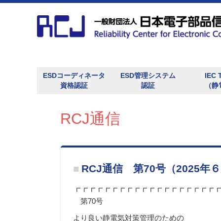
ESDコーディネータ
ESD管理システム
IEC 
資格認証
認証
（静
ESDコーディネータ（ESDC）とは
ESDC資格認証セミナー
ESDC資格更新セミナー
主任ESDC認証セミナー
ESDC資格認証セミナー参加申込
ESDC資格更新セミナー参加申込
RCJ ESD COORDINATORのページ
所属・住所変更
ESDC会報
ESD関連資料
静電気資材登録
ESDA発行資料
ESDC再試験
RCJ ESD対策教育用ｅラーニングシステ
ESDコーディネータ大会
認証カード発行申請
出張教育訓練 静電気対策教育プログラム
エキスパート養成セミナー
ESD管理システム認証
ESD管理システム認証登録簿（含むIECQ
ESD管理システムの監査方法解説セミナー
ESD関連規格の標準化
RCJS規格
JIS規格
RCJ信頼性活動の概要
電子部品信頼性委員会（機能安全）
故障物理委員会
基板・モジュール静電気対策委員会
シンポジウム
第35回RCJ信頼性シンポジウム参加申込
展示会
RCJ信頼性シンポジウム優秀論⽂賞
情報検索システム
RCJ発行資料一覧
RCJ信頼性シンポジウム発表論文集
故障物理委員会成果報告
電子部品信頼性
ESD対策研究委員会成果報告
信頼性一般
RCJS規格
ESD関連参考資料
米国ESD協会発行規格（取り次ぎ）
ESD関連JIS及びIEC61340シリーズ
RCJとは
アクセス・住所
個人情報保護方針
情報公開
関連機関の情報
賛助企業会員募集のご案内
委員会と成果報告
ム
ESD登録簿）
RCJ通信
RCJ通信 第70号（2025年
┏┏┏┏┏┏┏┏┏┏┏┏┏┏┏┏┏┏┏
第70号
より良い静電気対策管理のための