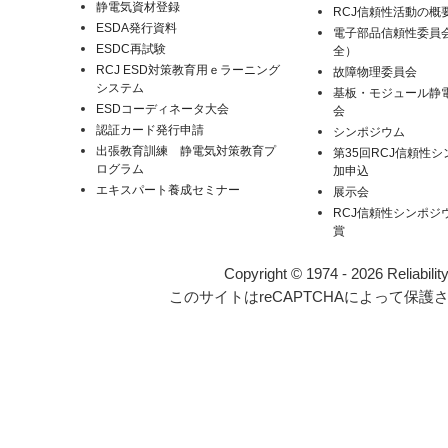
静電気資材登録
RCJ信頼性活動の概
ESDA発行資料
電子部品信頼性委員
ESDC再試験
全）
RCJ ESD対策教育用ｅラーニング
故障物理委員会
システム
基板・モジュール静
ESDコーディネータ大会
会
認証カード発行申請
シンポジウム
出張教育訓練 静電気対策教育プ
第35回RCJ信頼性
ログラム
加申込
エキスパート養成セミナー
展示会
RCJ信頼性シンポジ
賞
Copyright © 1974 - 2026 Reliabilit
このサイトはreCAPTCHAによって保護さ