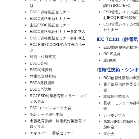
ESDコーディネータ（ESDC）と
ESD管理システム認
は
認証) (RCJ-EFC)
ESDC資格認証セミナー
ESD管理システム認
むIECQ ESD登録簿
ESDC資格更新セミナー
ESD管理システムの
主任ESDC認証セミナー
セミナー
ESDC資格認証セミナー参加申込
ESDC資格更新セミナー参加申込
IEC TC101（静電
RCJ ESD COORDINATORのペー
ESD関連規格の標準
ジ
RCJS規格
所属・住所変更
JIS規格
ESDC会報
信頼性技術・シンポ
ESD関連資料
静電気資材登録
RCJ信頼性活動の概
ESDA発行資料
電子部品信頼性委員
ESDC再試験
全）
RCJ ESD対策教育用ｅラーニング
故障物理委員会
システム
基板・モジュール静
ESDコーディネータ大会
会
認証カード発行申請
シンポジウム
出張教育訓練 静電気対策教育プ
第35回RCJ信頼性
ログラム
加申込
エキスパート養成セミナー
展示会