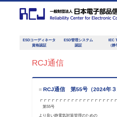
ESDコーディネータ
ESD管理システム
IEC 
資格認証
認証
（静
ESDコーディネータ（ESDC）とは
ESDC資格認証セミナー
ESDC資格更新セミナー
主任ESDC認証セミナー
ESDC資格認証セミナー参加申込
ESDC資格更新セミナー参加申込
RCJ ESD COORDINATORのページ
所属・住所変更
ESDC会報
ESD関連資料
静電気資材登録
ESDA発行資料
ESDC再試験
RCJ ESD対策教育用ｅラーニングシステ
ESDコーディネータ大会
認証カード発行申請
出張教育訓練 静電気対策教育プログラム
エキスパート養成セミナー
ESD管理システム認証
ESD管理システム認証登録簿（含むIECQ
ESD管理システムの監査方法解説セミナー
ESD関連規格の標準化
RCJS規格
JIS規格
RCJ信頼性活動の概要
電子部品信頼性委員会（機能安全）
故障物理委員会
基板・モジュール静電気対策委員会
シンポジウム
第35回RCJ信頼性シンポジウム参加申込
展示会
RCJ信頼性シンポジウム優秀論⽂賞
情報検索システム
RCJ発行資料一覧
RCJ信頼性シンポジウム発表論文集
故障物理委員会成果報告
電子部品信頼性
ESD対策研究委員会成果報告
信頼性一般
RCJS規格
ESD関連参考資料
米国ESD協会発行規格（取り次ぎ）
ESD関連JIS及びIEC61340シリーズ
RCJとは
アクセス・住所
個人情報保護方針
情報公開
関連機関の情報
賛助企業会員募集のご案内
委員会と成果報告
ム
ESD登録簿）
RCJ通信
RCJ通信 第55号（2024年
┏┏┏┏┏┏┏┏┏┏┏┏┏┏┏┏┏┏┏
第55号
より良い静電気対策管理のための