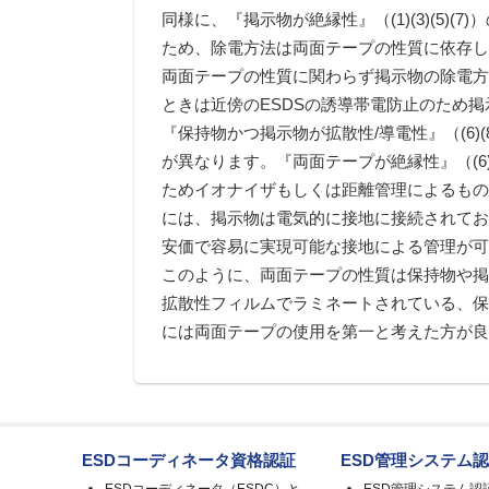
同様に、『掲示物が絶縁性』（(1)(3)(5)
ため、除電方法は両面テープの性質に依存しませ
両面テープの性質に関わらず掲示物の除電
ときは近傍のESDSの誘導帯電防止のため掲
『保持物かつ掲示物が拡散性/導電性』（(6
が異なります。『両面テープが絶縁性』（(
ためイオナイザもしくは距離管理によるものと
には、掲示物は電気的に接地に接続されて
安価で容易に実現可能な接地による管理が
このように、両面テープの性質は保持物や掲
拡散性フィルムでラミネートされている、
には両面テープの使用を第一と考えた方が
ESDコーディネータ資格認証
ESD管理システム