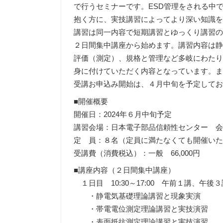
で行うセミナーです。ESD管理をされる中
抱く方に、実技講習によってより深い知識
講習は同一内容で短期講習とゆっくり講習
２日間集中講座から始めます。講習内容は静
評価（測定）、規格と管理など多岐にわたり
身に付けていただく内容となっています。
受講お申込み開始は、４月中旬を予定して
■開催概要
開催日：2024年６月中旬予定
講習会場：日本電子部品信頼性センター 
定 員：８名（定員に満たなくても開催い
受講費（消費税込）：一般 66,000円 E
■講座内容（２日間集中講座）
１日目 10:30～17:00 午前１講、午後
・静電気基礎理論講習と現象実演
・帯電電位測定理論講習と実技演習
・表面抵抗測定理論講習と実技演