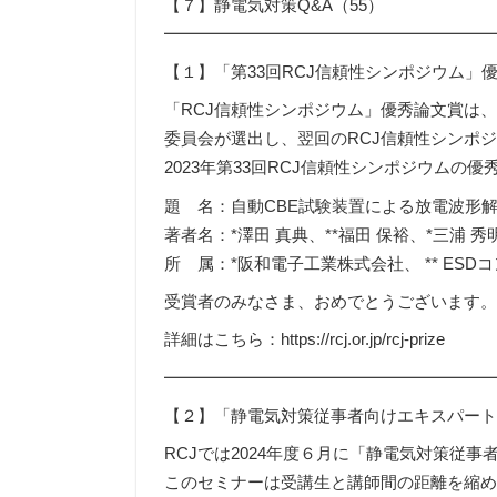
【７】静電気対策Q&A（55）
━━━━━━━━━━━━━━━━━━━
【１】「第33回RCJ信頼性シンポジウム」
「RCJ信頼性シンポジウム」優秀論文賞は、
委員会が選出し、翌回のRCJ信頼性シンポ
2023年第33回RCJ信頼性シンポジウム
題 名：自動CBE試験装置による放電波形
著者名：*澤田 真典、**福田 保裕、*三浦 秀
所 属：*阪和電子工業株式会社、 ** ESD
受賞者のみなさま、おめでとうございます
詳細はこちら：https://rcj.or.jp/rcj-prize
━━━━━━━━━━━━━━━━━━━
【２】「静電気対策従事者向けエキスパー
RCJでは2024年度６月に「静電気対策従
このセミナーは受講生と講師間の距離を縮